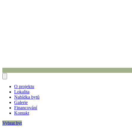
O projektu
Lokalita
Nabídka bytů
Galerie
Financování
Kontakt
Vybrat byt