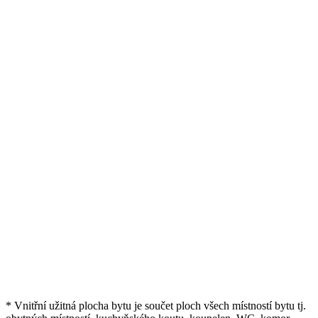
* Vnitřní užitná plocha bytu je součet ploch všech místností bytu tj.