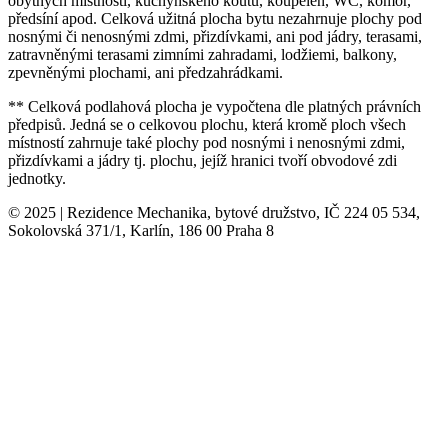
obytných místností, kuchyňského koutu, koupelen, WC, komor,
předsíní apod. Celková užitná plocha bytu nezahrnuje plochy pod
nosnými či nenosnými zdmi, přizdívkami, ani pod jádry, terasami,
zatravněnými terasami zimními zahradami, lodžiemi, balkony,
zpevněnými plochami, ani předzahrádkami.
** Celková podlahová plocha je vypočtena dle platných právních
předpisů. Jedná se o celkovou plochu, která kromě ploch všech
místností zahrnuje také plochy pod nosnými i nenosnými zdmi,
přizdívkami a jádry tj. plochu, jejíž hranici tvoří obvodové zdi
jednotky.
© 2025 | Rezidence Mechanika, bytové družstvo, IČ 224 05 534,
Sokolovská 371/1, Karlín, 186 00 Praha 8