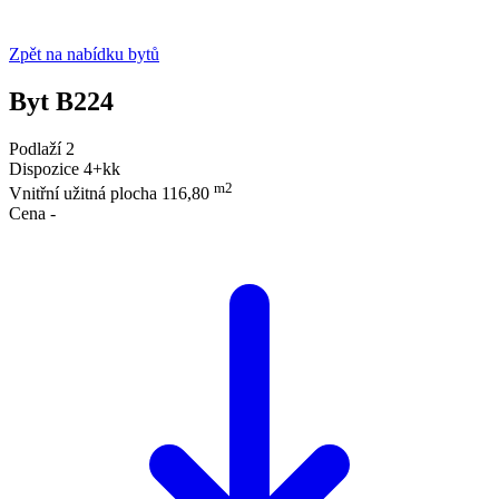
Zpět na nabídku bytů
Byt B224
Podlaží
2
Dispozice
4+kk
m2
Vnitřní užitná plocha
116,80
Cena
-